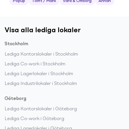
Popup
Tomt / Mark
Vård & Omsorg
Annan
Visa alla lediga lokaler
Stockholm
Lediga
Kontorslokaler
i
Stockholm
Lediga
Co-work
i
Stockholm
Lediga
Lagerlokaler
i
Stockholm
Lediga
Industrilokaler
i
Stockholm
Göteborg
Lediga
Kontorslokaler
i
Göteborg
Lediga
Co-work
i
Göteborg
Lediga
Lagerlokaler
i
Göteborg