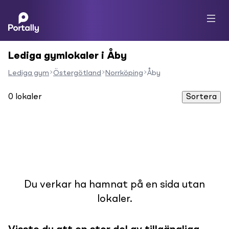
Lediga gymlokaler i Åby
Lediga gym
Östergötland
Norrköping
Åby
0
lokaler
Sortera
Du verkar ha hamnat på en sida utan
lokaler.