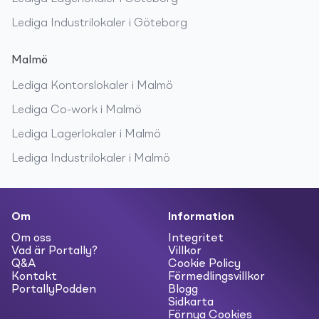
Lediga
Industrilokaler
i
Göteborg
Malmö
Lediga
Kontorslokaler
i
Malmö
Lediga
Co-work
i
Malmö
Lediga
Lagerlokaler
i
Malmö
Lediga
Industrilokaler
i
Malmö
Om
Information
Om oss
Integritet
Vad är Portally?
Villkor
Q&A
Cookie Policy
Kontakt
Förmedlingsvillkor
PortallyPodden
Blogg
Sidkarta
Förnya Cookies