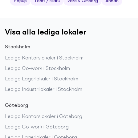
Popup
Tomt / Mark
Vård & Omsorg
Annan
Visa alla lediga lokaler
Stockholm
Lediga
Kontorslokaler
i
Stockholm
Lediga
Co-work
i
Stockholm
Lediga
Lagerlokaler
i
Stockholm
Lediga
Industrilokaler
i
Stockholm
Göteborg
Lediga
Kontorslokaler
i
Göteborg
Lediga
Co-work
i
Göteborg
Lediga
Lagerlokaler
i
Göteborg