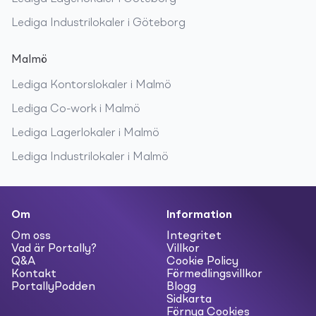
Lediga
Industrilokaler
i
Göteborg
Malmö
Lediga
Kontorslokaler
i
Malmö
Lediga
Co-work
i
Malmö
Lediga
Lagerlokaler
i
Malmö
Lediga
Industrilokaler
i
Malmö
Om
Information
Om oss
Integritet
Vad är Portally?
Villkor
Q&A
Cookie Policy
Kontakt
Förmedlingsvillkor
PortallyPodden
Blogg
Sidkarta
Förnya Cookies