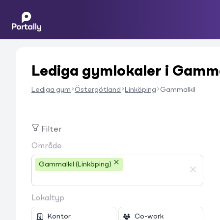
Lediga gymlokaler i Gamma
Lediga gym
Östergötland
Linköping
Gammalkil
Filter
Område
Gammalkil (Linköping)
Lokaltyp
Kontor
Co-work