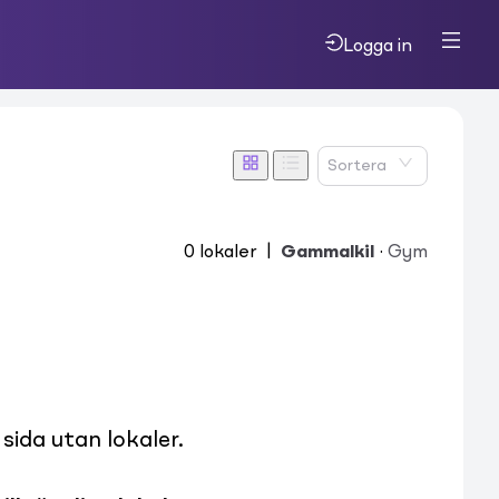
Logga in
Sortera
0
lokaler
|
Gammalkil
·
Gym
ida utan lokaler.