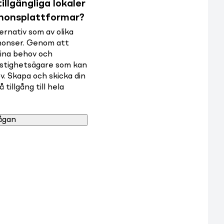
illgängliga lokaler
nnonsplattformar?
rnativ som av olika
nnonser. Genom att
dina behov och
astighetsägare som kan
v. Skapa och skicka din
tillgång till hela
ågan