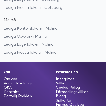
Lediga
Industrilokaler
i
Göteborg
Malmö
Lediga
Kontorslokaler
i
Malmö
Lediga
Co-work
i
Malmö
Lediga
Lagerlokaler
i
Malmö
Lediga
Industrilokaler
i
Malmö
Om
Information
Om oss
Integritet
Vad är Portally?
Villkor
Q&A
Cookie Policy
Kontakt
Förmedlingsvillkor
PortallyPodden
Blogg
Sidkarta
Förnya Cookies