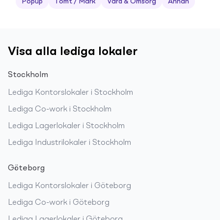
Popup
Tomt / Mark
Vård & Omsorg
Annan
Visa alla lediga lokaler
Stockholm
Lediga
Kontorslokaler
i
Stockholm
Lediga
Co-work
i
Stockholm
Lediga
Lagerlokaler
i
Stockholm
Lediga
Industrilokaler
i
Stockholm
Göteborg
Lediga
Kontorslokaler
i
Göteborg
Lediga
Co-work
i
Göteborg
Lediga
Lagerlokaler
i
Göteborg