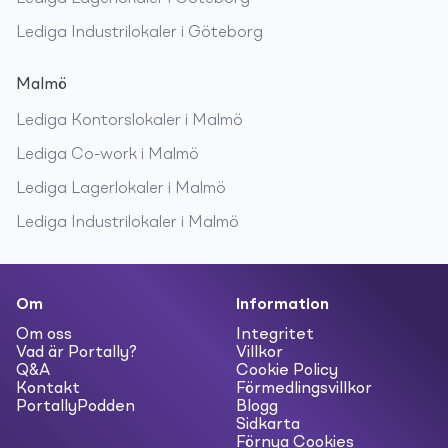
Lediga
Industrilokaler
i
Göteborg
Malmö
Lediga
Kontorslokaler
i
Malmö
Lediga
Co-work
i
Malmö
Lediga
Lagerlokaler
i
Malmö
Lediga
Industrilokaler
i
Malmö
Om
Information
Om oss
Integritet
Vad är Portally?
Villkor
Q&A
Cookie Policy
Kontakt
Förmedlingsvillkor
PortallyPodden
Blogg
Sidkarta
Förnya Cookies