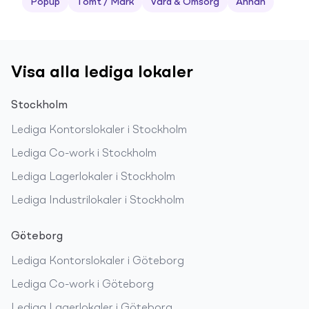
Popup
Tomt / Mark
Vård & Omsorg
Annan
Visa alla lediga lokaler
Stockholm
Lediga
Kontorslokaler
i
Stockholm
Lediga
Co-work
i
Stockholm
Lediga
Lagerlokaler
i
Stockholm
Lediga
Industrilokaler
i
Stockholm
Göteborg
Lediga
Kontorslokaler
i
Göteborg
Lediga
Co-work
i
Göteborg
Lediga
Lagerlokaler
i
Göteborg