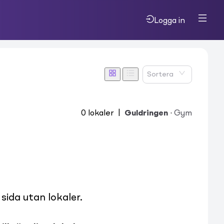
Logga in
Sortera
0
lokaler
|
Guldringen
·
Gym
ida utan lokaler.