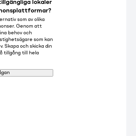
illgängliga lokaler
nnonsplattformar?
rnativ som av olika
nnonser. Genom att
dina behov och
astighetsägare som kan
v. Skapa och skicka din
tillgång till hela
ågan