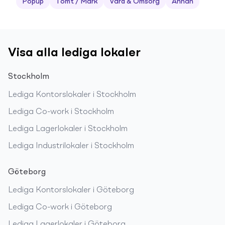
Popup
Tomt / Mark
Vård & Omsorg
Annan
Visa alla lediga lokaler
Stockholm
Lediga
Kontorslokaler
i
Stockholm
Lediga
Co-work
i
Stockholm
Lediga
Lagerlokaler
i
Stockholm
Lediga
Industrilokaler
i
Stockholm
Göteborg
Lediga
Kontorslokaler
i
Göteborg
Lediga
Co-work
i
Göteborg
Lediga
Lagerlokaler
i
Göteborg