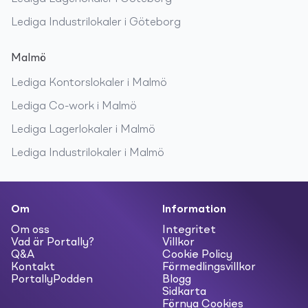
Lediga
Industrilokaler
i
Göteborg
Malmö
Lediga
Kontorslokaler
i
Malmö
Lediga
Co-work
i
Malmö
Lediga
Lagerlokaler
i
Malmö
Lediga
Industrilokaler
i
Malmö
Om
Information
Om oss
Integritet
Vad är Portally?
Villkor
Q&A
Cookie Policy
Kontakt
Förmedlingsvillkor
PortallyPodden
Blogg
Sidkarta
Förnya Cookies