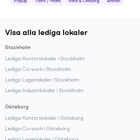
Popup
Tomt / Mark
Vård & Omsorg
Annan
Visa alla lediga lokaler
Stockholm
Lediga
Kontorslokaler
i
Stockholm
Lediga
Co-work
i
Stockholm
Lediga
Lagerlokaler
i
Stockholm
Lediga
Industrilokaler
i
Stockholm
Göteborg
Lediga
Kontorslokaler
i
Göteborg
Lediga
Co-work
i
Göteborg
Lediga
Lagerlokaler
i
Göteborg