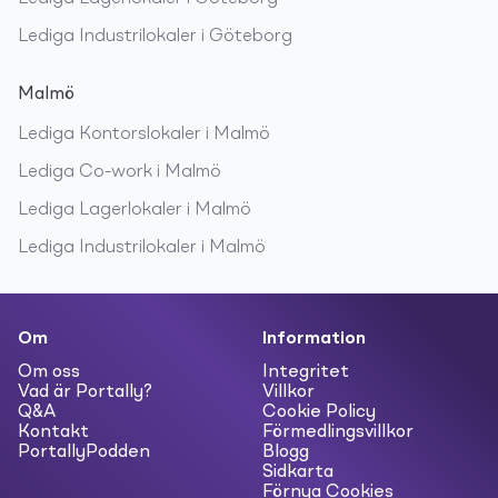
Lediga
Industrilokaler
i
Göteborg
Malmö
Lediga
Kontorslokaler
i
Malmö
Lediga
Co-work
i
Malmö
Lediga
Lagerlokaler
i
Malmö
Lediga
Industrilokaler
i
Malmö
Om
Information
Om oss
Integritet
Vad är Portally?
Villkor
Q&A
Cookie Policy
Kontakt
Förmedlingsvillkor
PortallyPodden
Blogg
Sidkarta
Förnya Cookies