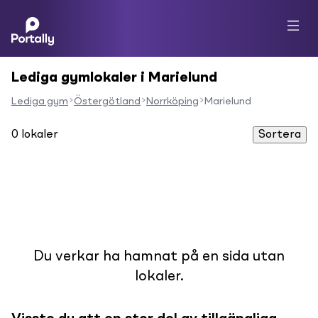
Lediga gymlokaler i Marielund
Lediga gym
Östergötland
Norrköping
Marielund
0
lokaler
Sortera
Du verkar ha hamnat på en sida utan
lokaler.