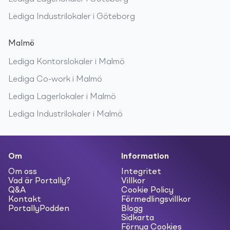
Lediga
Industrilokaler
i
Göteborg
Malmö
Lediga
Kontorslokaler
i
Malmö
Lediga
Co-work
i
Malmö
Lediga
Lagerlokaler
i
Malmö
Lediga
Industrilokaler
i
Malmö
Om
Information
Om oss
Integritet
Vad är Portally?
Villkor
Q&A
Cookie Policy
Kontakt
Förmedlingsvillkor
PortallyPodden
Blogg
Sidkarta
Förnya Cookies