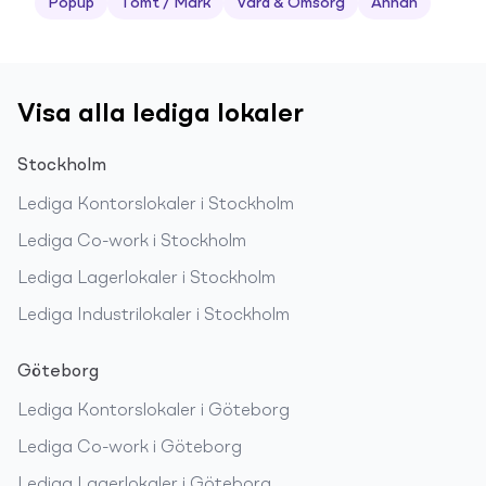
Popup
Tomt / Mark
Vård & Omsorg
Annan
Visa alla lediga lokaler
Stockholm
Lediga
Kontorslokaler
i
Stockholm
Lediga
Co-work
i
Stockholm
Lediga
Lagerlokaler
i
Stockholm
Lediga
Industrilokaler
i
Stockholm
Göteborg
Lediga
Kontorslokaler
i
Göteborg
Lediga
Co-work
i
Göteborg
Lediga
Lagerlokaler
i
Göteborg