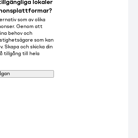
illgängliga lokaler
nnonsplattformar?
rnativ som av olika
nnonser. Genom att
dina behov och
astighetsägare som kan
v. Skapa och skicka din
tillgång till hela
ågan