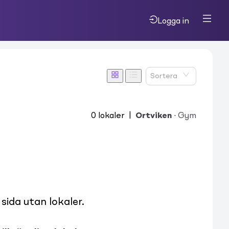
Logga in
Sortera
0
lokaler
|
Ortviken
·
Gym
ida utan lokaler.