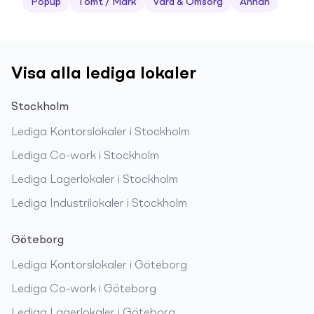
Popup
Tomt / Mark
Vård & Omsorg
Annan
Visa alla lediga lokaler
Stockholm
Lediga
Kontorslokaler
i
Stockholm
Lediga
Co-work
i
Stockholm
Lediga
Lagerlokaler
i
Stockholm
Lediga
Industrilokaler
i
Stockholm
Göteborg
Lediga
Kontorslokaler
i
Göteborg
Lediga
Co-work
i
Göteborg
Lediga
Lagerlokaler
i
Göteborg