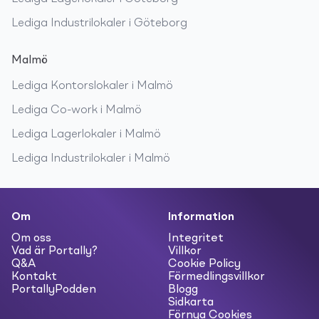
Lediga
Industrilokaler
i
Göteborg
Malmö
Lediga
Kontorslokaler
i
Malmö
Lediga
Co-work
i
Malmö
Lediga
Lagerlokaler
i
Malmö
Lediga
Industrilokaler
i
Malmö
Om
Information
Om oss
Integritet
Vad är Portally?
Villkor
Q&A
Cookie Policy
Kontakt
Förmedlingsvillkor
PortallyPodden
Blogg
Sidkarta
Förnya Cookies