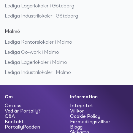
Lediga
Lagerlokaler
i
Göteborg
Lediga
Industrilokaler
i
Göteborg
Malmö
Lediga
Kontorslokaler
i
Malmö
Lediga
Co-work
i
Malmö
Lediga
Lagerlokaler
i
Malmö
Lediga
Industrilokaler
i
Malmö
Om
Information
Om oss
Integritet
Vad är Portally?
Villkor
Q&A
Cookie Policy
Kontakt
Förmedlingsvillkor
PortallyPodden
Blogg
Sidkarta