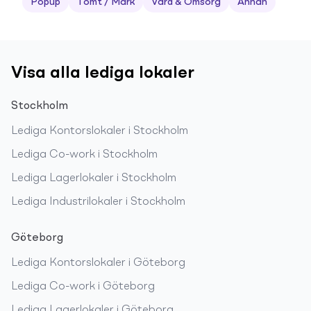
Popup
Tomt / Mark
Vård & Omsorg
Annan
Visa alla lediga lokaler
Stockholm
Lediga
Kontorslokaler
i
Stockholm
Lediga
Co-work
i
Stockholm
Lediga
Lagerlokaler
i
Stockholm
Lediga
Industrilokaler
i
Stockholm
Göteborg
Lediga
Kontorslokaler
i
Göteborg
Lediga
Co-work
i
Göteborg
Lediga
Lagerlokaler
i
Göteborg