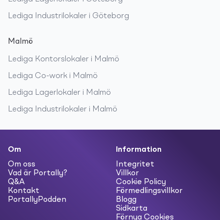
Lediga
Industrilokaler
i
Göteborg
Malmö
Lediga
Kontorslokaler
i
Malmö
Lediga
Co-work
i
Malmö
Lediga
Lagerlokaler
i
Malmö
Lediga
Industrilokaler
i
Malmö
Om
Information
Om oss
Integritet
Vad är Portally?
Villkor
Q&A
Cookie Policy
Kontakt
Förmedlingsvillkor
PortallyPodden
Blogg
Sidkarta
Förnya Cookies