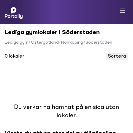
Lediga gymlokaler i Söderstaden
Lediga gym
Östergötland
Norrköping
Söderstaden
0
lokaler
Sortera
Du verkar ha hamnat på en sida utan
lokaler.