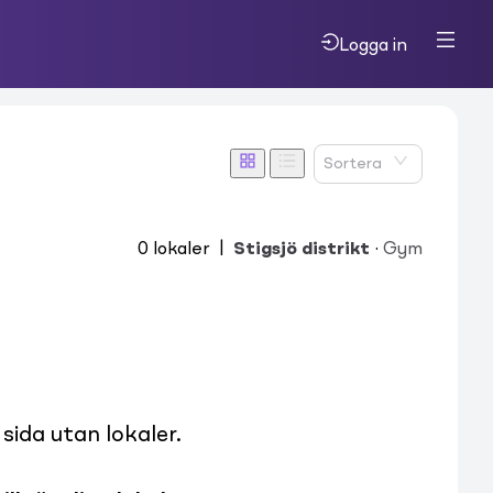
Logga in
Sortera
0
lokaler
|
Stigsjö distrikt
·
Gym
ida utan lokaler.