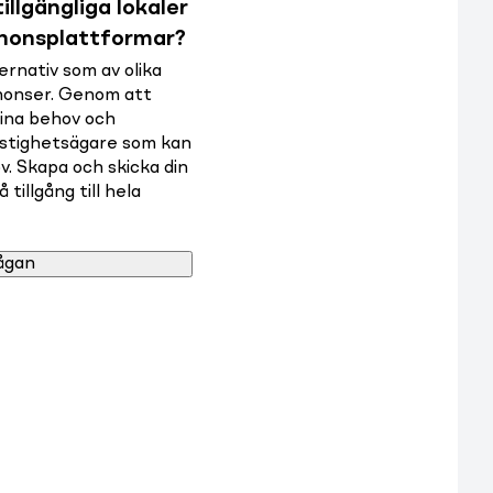
illgängliga lokaler
nnonsplattformar?
rnativ som av olika
nnonser. Genom att
dina behov och
astighetsägare som kan
v. Skapa och skicka din
tillgång till hela
ågan