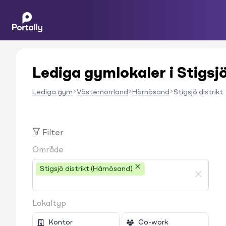
Lediga gymlokaler i Stigsjö
Lediga gym
Västernorrland
Härnösand
Stigsjö distrikt
Filter
Område
Stigsjö distrikt (Härnösand)
Lokaltyp
Kontor
Co-work