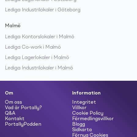
Lediga
Industrilokaler
i
Göteborg
Malmö
Lediga
Kontorslokaler
i
Malmö
Lediga
Co-work
i
Malmö
Lediga
Lagerlokaler
i
Malmö
Lediga
Industrilokaler
i
Malmö
Om
Information
Om oss
Integritet
Vad är Portally?
Villkor
Q&A
Cookie Policy
Kontakt
Förmedlingsvillkor
PortallyPodden
Blogg
Sidkarta
Förnya Cookies