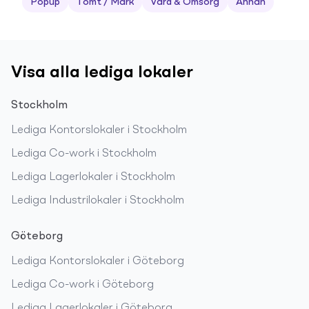
Popup
Tomt / Mark
Vård & Omsorg
Annan
Visa alla lediga lokaler
Stockholm
Lediga
Kontorslokaler
i
Stockholm
Lediga
Co-work
i
Stockholm
Lediga
Lagerlokaler
i
Stockholm
Lediga
Industrilokaler
i
Stockholm
Göteborg
Lediga
Kontorslokaler
i
Göteborg
Lediga
Co-work
i
Göteborg
Lediga
Lagerlokaler
i
Göteborg