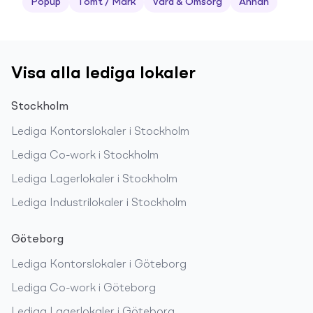
Popup
Tomt / Mark
Vård & Omsorg
Annan
Visa alla lediga lokaler
Stockholm
Lediga
Kontorslokaler
i
Stockholm
Lediga
Co-work
i
Stockholm
Lediga
Lagerlokaler
i
Stockholm
Lediga
Industrilokaler
i
Stockholm
Göteborg
Lediga
Kontorslokaler
i
Göteborg
Lediga
Co-work
i
Göteborg
Lediga
Lagerlokaler
i
Göteborg