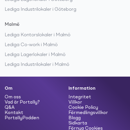
Lediga
Industrilokaler
i
Göteborg
Malmö
Lediga
Kontorslokaler
i
Malmö
Lediga
Co-work
i
Malmö
Lediga
Lagerlokaler
i
Malmö
Lediga
Industrilokaler
i
Malmö
Om
Information
Om oss
Integritet
Vad är Portally?
Villkor
Q&A
Cookie Policy
Kontakt
Förmedlingsvillkor
PortallyPodden
Blogg
Sidkarta
Förnya Cookies