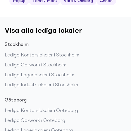
Popup
Tomt / Mark
Vård & Omsorg
Annan
Visa alla lediga lokaler
Stockholm
Lediga
Kontorslokaler
i
Stockholm
Lediga
Co-work
i
Stockholm
Lediga
Lagerlokaler
i
Stockholm
Lediga
Industrilokaler
i
Stockholm
Göteborg
Lediga
Kontorslokaler
i
Göteborg
Lediga
Co-work
i
Göteborg
Lediga
Lagerlokaler
i
Göteborg