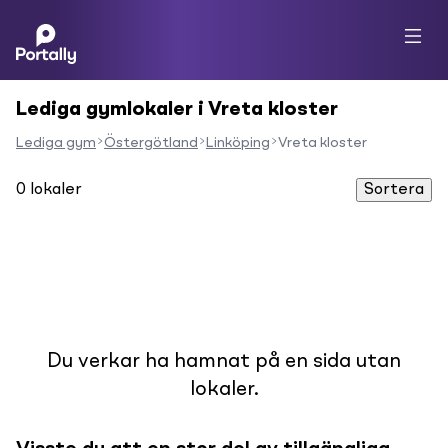
Lediga gymlokaler i Vreta kloster
Lediga gym
Östergötland
Linköping
Vreta kloster
0
lokaler
Sortera
Du verkar ha hamnat på en sida utan
lokaler.