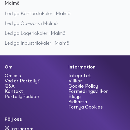
Malmö
Lediga
Kontorslokaler
i
Malmö
Lediga
Co-work
i
Malmö
Lediga
Lagerlokaler
i
Malmö
Lediga
Industrilokaler
i
Malmö
Om
Information
Om oss
Integritet
Vad är Portally?
Villkor
Q&A
Cookie Policy
Kontakt
Förmedlingsvillkor
PortallyPodden
Blogg
Sidkarta
Förnya Cookies
Följ oss
Instagram