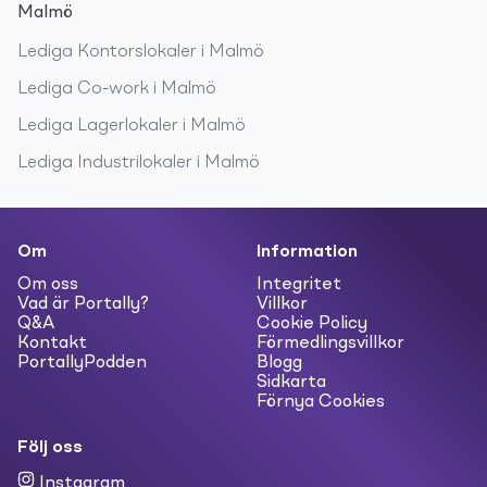
Malmö
Lediga
Kontorslokaler
i
Malmö
Lediga
Co-work
i
Malmö
Lediga
Lagerlokaler
i
Malmö
Lediga
Industrilokaler
i
Malmö
Om
Information
Om oss
Integritet
Vad är Portally?
Villkor
Q&A
Cookie Policy
Kontakt
Förmedlingsvillkor
PortallyPodden
Blogg
Sidkarta
Förnya Cookies
Följ oss
Instagram