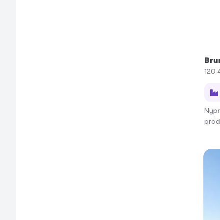
Bru
120 
Nypr
prod