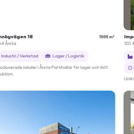
nnbyvägen 18
Imp
1565 m²
44
Årsta
120 
Industri / Verkstad
Lager / Logistik
oducerade lokaler i Årsta Partihallar för lager och lätt
uktion.
Unik 