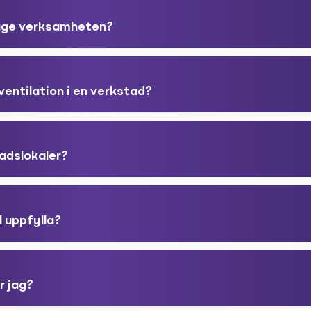
läge verksamheten?
ventilation i en verkstad?
adslokaler?
l uppfylla?
r jag?