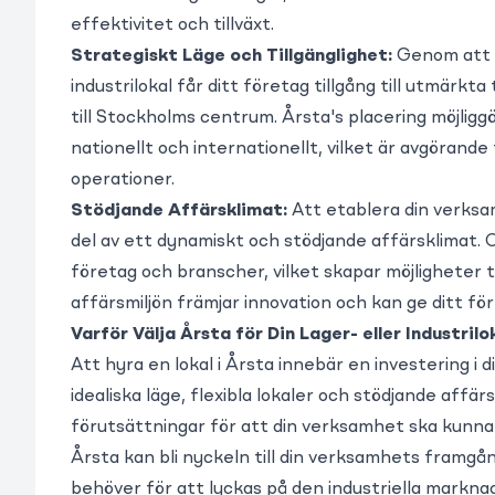
effektivitet och tillväxt.
Strategiskt Läge och Tillgänglighet:
Genom att v
industrilokal får ditt företag tillgång till utmärk
till Stockholms centrum. Årsta's placering möjligg
nationellt och internationellt, vilket är avgörande
operationer.
Stödjande Affärsklimat:
Att etablera din verksam
del av ett dynamiskt och stödjande affärsklimat.
företag och branscher, vilket skapar möjligheter ti
affärsmiljön främjar innovation och kan ge ditt f
Varför Välja Årsta för Din Lager- eller Industrilo
Att hyra en lokal i Årsta innebär en investering i
idealiska läge, flexibla lokaler och stödjande affär
förutsättningar för att din verksamhet ska kunna
Årsta kan bli nyckeln till din verksamhets framgå
behöver för att lyckas på den industriella markna