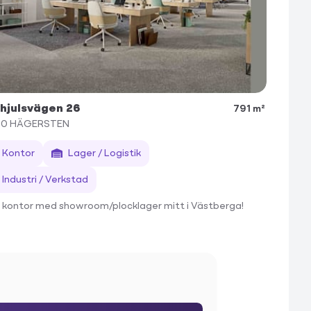
vhjulsvägen 26
791 m²
30
HÄGERSTEN
Kontor
Lager / Logistik
Industri / Verkstad
t kontor med showroom/plocklager mitt i Västberga!