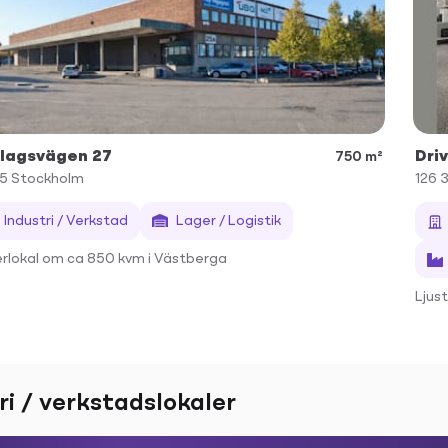
lagsvägen 27
Dri
750 m²
55
Stockholm
126 
Industri / Verkstad
Lager / Logistik
rlokal om ca 850 kvm i Västberga
Ljus
ri / verkstadslokaler