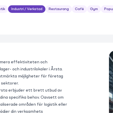
stik
Industri / Verkstad
Restaurang
Café
Gym
Popu
mera effektiviteten och
ger- och industrilokaler i Årsta.
utmärkta möjligheter för företag
a sektorer.
rsta erbjuder ett brett utbud av
 dina specifika behov. Oavsett om
aliserade områden för logistik eller
stödjer din verksamhets