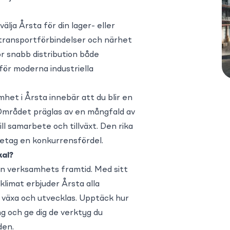
älja Årsta för din lager- eller
ta transportförbindelser och närhet
ör snabb distribution både
 för moderna industriella
het i Årsta innebär att du blir en
 Området präglas av en mångfald av
ll samarbete och tillväxt. Den rika
öretag en konkurrensfördel.
kal?
 din verksamhets framtid. Med sitt
sklimat erbjuder Årsta alla
 växa och utvecklas. Upptäck hur
ng och ge dig de verktyg du
den.