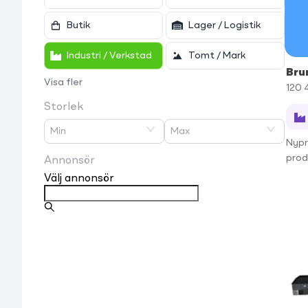
Butik
Lager / Logistik
Industri / Verkstad
Tomt / Mark
Bru
Visa fler
120 
Storlek
Min
Max
Nypr
prod
Annonsör
Välj annonsör