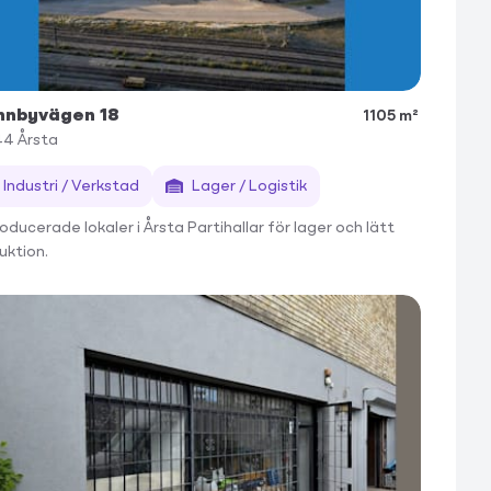
nnbyvägen 18
1105 m²
44
Årsta
Industri / Verkstad
Lager / Logistik
ducerade lokaler i Årsta Partihallar för lager och lätt
uktion.