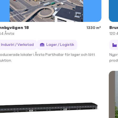
nnbyvägen 18
Bru
1330 m²
44
Årsta
120 
Industri / Verkstad
Lager / Logistik
oducerade lokaler i Årsta Partihallar för lager och lätt
Nypro
uktion.
prod