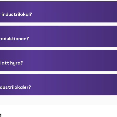
 industrilokal?
produktionen?
l att hyra?
dustrilokaler?
a