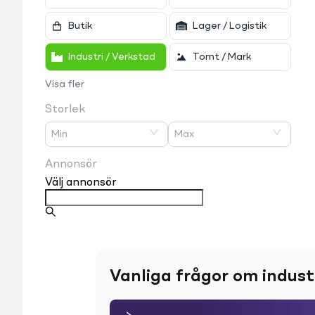
Butik
Lager / Logistik
Industri / Verkstad
Tomt / Mark
Visa fler
Storlek
Min
Max
Annonsör
Välj annonsör
Vanliga frågor om indust