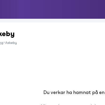
skeby
ng
Askeby
Du verkar ha hamnat på en s