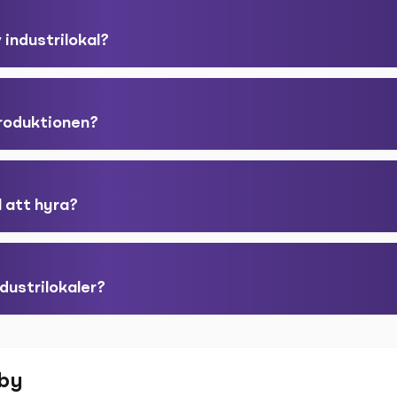
 industrilokal?
produktionen?
l att hyra?
dustrilokaler?
eby