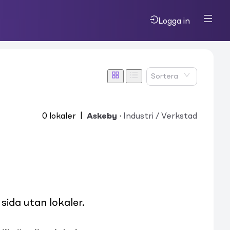
Logga in
Sortera
0
lokaler
|
Askeby
·
Industri / Verkstad
ida utan lokaler.