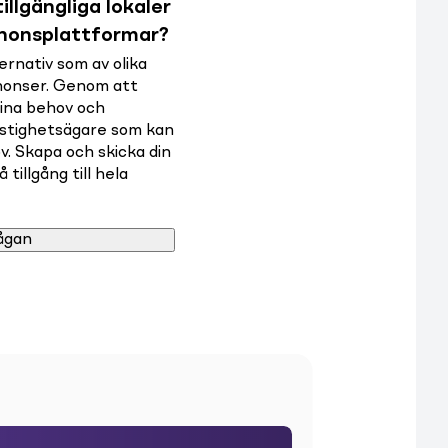
illgängliga lokaler
nnonsplattformar?
rnativ som av olika
nnonser. Genom att
dina behov och
astighetsägare som kan
v. Skapa och skicka din
tillgång till hela
ågan