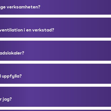
läge verksamheten?
ventilation i en verkstad?
adslokaler?
l uppfylla?
r jag?