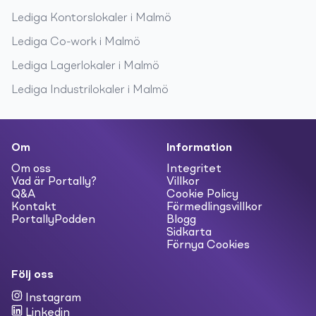
Lediga
Kontorslokaler
i
Malmö
Lediga
Co-work
i
Malmö
Lediga
Lagerlokaler
i
Malmö
Lediga
Industrilokaler
i
Malmö
Om
Information
Om oss
Integritet
Vad är Portally?
Villkor
Q&A
Cookie Policy
Kontakt
Förmedlingsvillkor
PortallyPodden
Blogg
Sidkarta
Förnya Cookies
Följ oss
Instagram
Linkedin