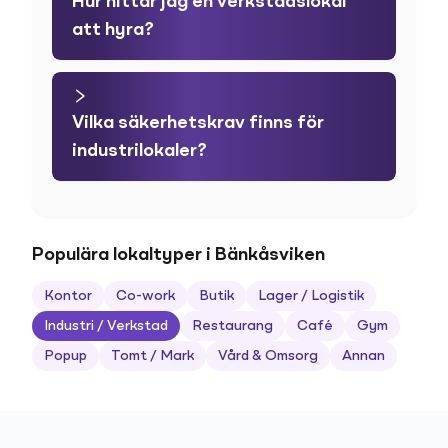
Hur hittar jag en verkstadslokal
att hyra?
Vilka säkerhetskrav finns för
industrilokaler?
Populära lokaltyper i Bänkåsviken
Kontor
Co-work
Butik
Lager / Logistik
Industri / Verkstad
Restaurang
Café
Gym
Popup
Tomt / Mark
Vård & Omsorg
Annan