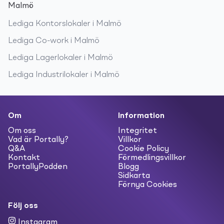
Malmö
Lediga
Kontorslokaler
i
Malmö
Lediga
Co-work
i
Malmö
Lediga
Lagerlokaler
i
Malmö
Lediga
Industrilokaler
i
Malmö
Om
Information
Om oss
Integritet
Vad är Portally?
Villkor
Q&A
Cookie Policy
Kontakt
Förmedlingsvillkor
PortallyPodden
Blogg
Sidkarta
Förnya Cookies
Följ oss
Instagram