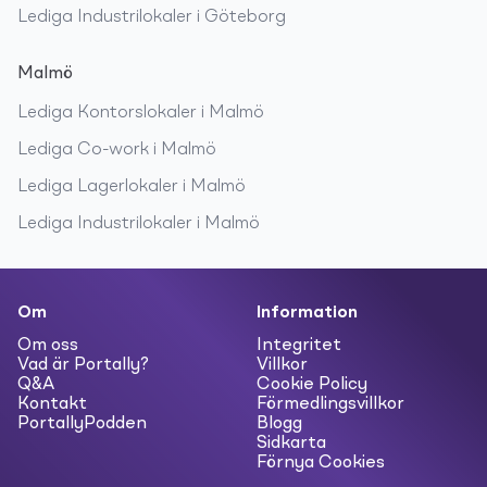
Lediga
Industrilokaler
i
Göteborg
Malmö
Lediga
Kontorslokaler
i
Malmö
Lediga
Co-work
i
Malmö
Lediga
Lagerlokaler
i
Malmö
Lediga
Industrilokaler
i
Malmö
Om
Information
Om oss
Integritet
Vad är Portally?
Villkor
Q&A
Cookie Policy
Kontakt
Förmedlingsvillkor
PortallyPodden
Blogg
Sidkarta
Förnya Cookies