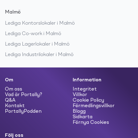
Malmö
Lediga
Kontorslokaler
i
Malmö
Lediga
Co-work
i
Malmö
Lediga
Lagerlokaler
i
Malmö
Lediga
Industrilokaler
i
Malmö
Om
Information
Om oss
Integritet
Vad är Portally?
Villkor
Q&A
Cookie Policy
Kontakt
Förmedlingsvillkor
PortallyPodden
Blogg
Sidkarta
Förnya Cookies
Följ oss