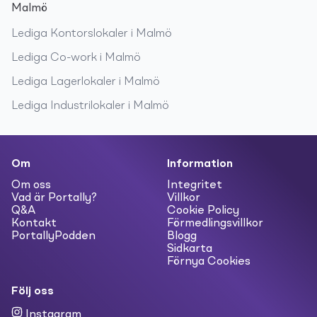
Malmö
Lediga
Kontorslokaler
i
Malmö
Lediga
Co-work
i
Malmö
Lediga
Lagerlokaler
i
Malmö
Lediga
Industrilokaler
i
Malmö
Om
Information
Om oss
Integritet
Vad är Portally?
Villkor
Q&A
Cookie Policy
Kontakt
Förmedlingsvillkor
PortallyPodden
Blogg
Sidkarta
Förnya Cookies
Följ oss
Instagram