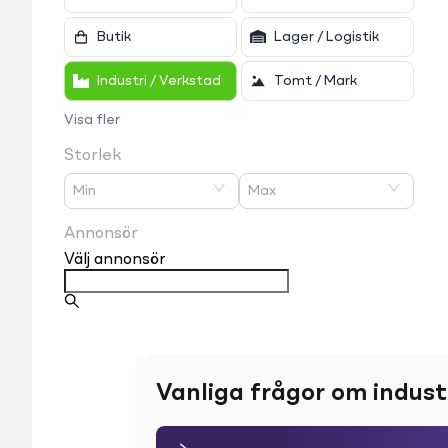
Butik
Lager / Logistik
Industri / Verkstad
Tomt / Mark
Visa fler
Storlek
Min
Max
Annonsör
Välj annonsör
Vanliga frågor om indust