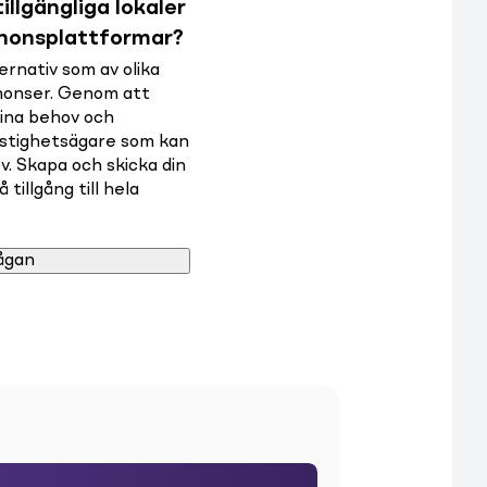
illgängliga lokaler
nnonsplattformar?
rnativ som av olika
nnonser. Genom att
dina behov och
astighetsägare som kan
v. Skapa och skicka din
tillgång till hela
ågan