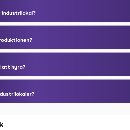
 industrilokal?
produktionen?
l att hyra?
dustrilokaler?
k