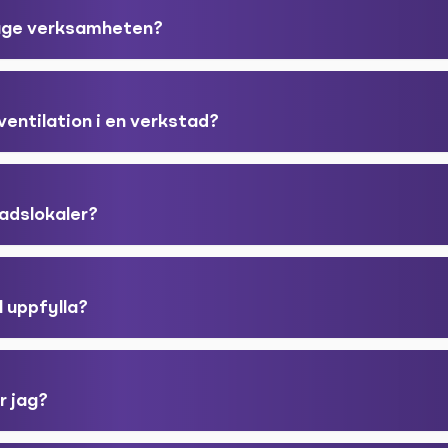
läge verksamheten?
ventilation i en verkstad?
adslokaler?
l uppfylla?
r jag?