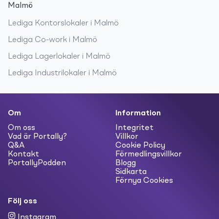
Malmö
Lediga
Kontorslokaler
i
Malmö
Lediga
Co-work
i
Malmö
Lediga
Lagerlokaler
i
Malmö
Lediga
Industrilokaler
i
Malmö
Om
Information
Om oss
Integritet
Vad är Portally?
Villkor
Q&A
Cookie Policy
Kontakt
Förmedlingsvillkor
PortallyPodden
Blogg
Sidkarta
Förnya Cookies
Följ oss
Instagram