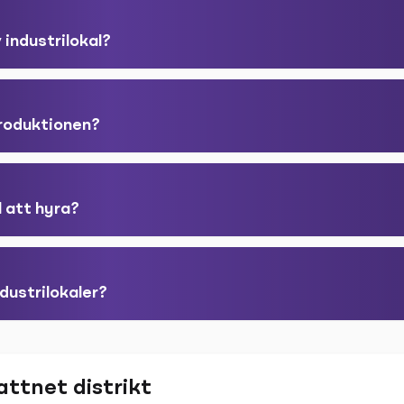
 industrilokal?
produktionen?
l att hyra?
dustrilokaler?
attnet distrikt