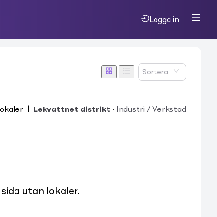
Logga in
Sortera
lokaler
|
Lekvattnet distrikt
·
Industri / Verkstad
ida utan lokaler.