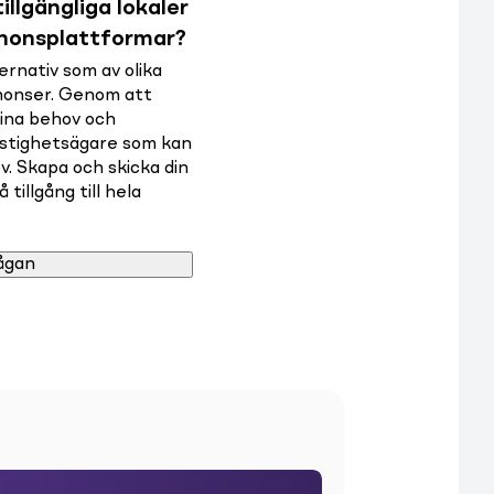
illgängliga lokaler
nnonsplattformar?
rnativ som av olika
nnonser. Genom att
dina behov och
astighetsägare som kan
v. Skapa och skicka din
tillgång till hela
ågan