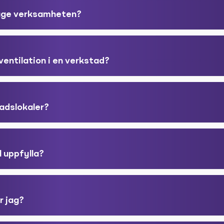
läge verksamheten?
ventilation i en verkstad?
adslokaler?
l uppfylla?
r jag?