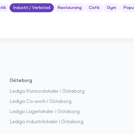
stik
Industri / Verkstad
Restaurang
Café
Gym
Popu
Göteborg
Lediga
Kontorslokaler
i
Göteborg
Lediga
Co-work
i
Göteborg
Lediga
Lagerlokaler
i
Göteborg
Lediga
Industrilokaler
i
Göteborg