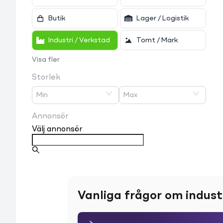
Butik
Lager / Logistik
Industri / Verkstad
Tomt / Mark
Visa fler
Storlek
Min
Max
Annonsör
Välj annonsör
Vanliga frågor om indust