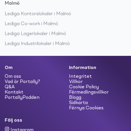
Malmö
Lediga
Kontorslokaler
i
Malmö
Lediga
Co-work
i
Malmö
Lediga
Lagerlokaler
i
Malmö
Lediga
Industrilokaler
i
Malmö
Om
Information
Om oss
Integritet
Vad är Portally?
Villkor
Q&A
Cookie Policy
Kontakt
Förmedlingsvillkor
PortallyPodden
Blogg
Sidkarta
Förnya Cookies
Följ oss
Instagram