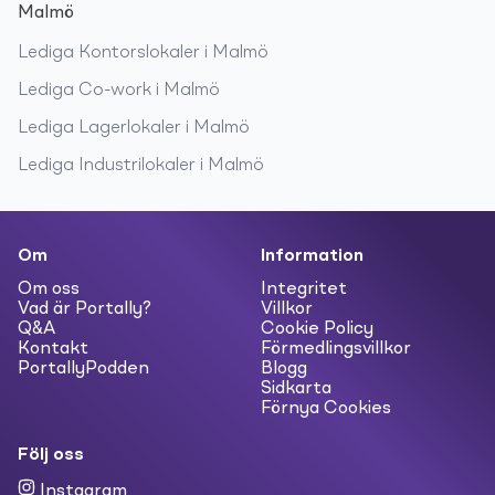
Malmö
Lediga
Kontorslokaler
i
Malmö
Lediga
Co-work
i
Malmö
Lediga
Lagerlokaler
i
Malmö
Lediga
Industrilokaler
i
Malmö
Om
Information
Om oss
Integritet
Vad är Portally?
Villkor
Q&A
Cookie Policy
Kontakt
Förmedlingsvillkor
PortallyPodden
Blogg
Sidkarta
Förnya Cookies
Följ oss
Instagram