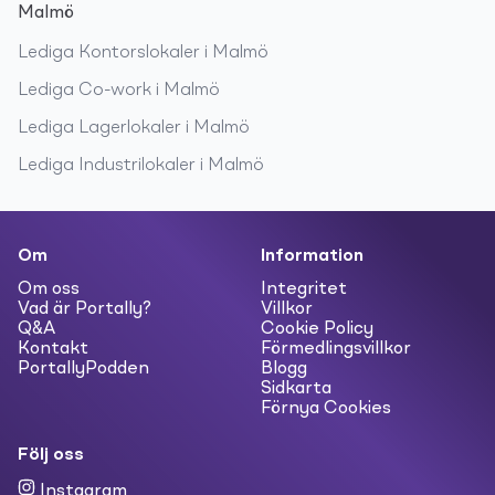
Malmö
Lediga
Kontorslokaler
i
Malmö
Lediga
Co-work
i
Malmö
Lediga
Lagerlokaler
i
Malmö
Lediga
Industrilokaler
i
Malmö
Om
Information
Om oss
Integritet
Vad är Portally?
Villkor
Q&A
Cookie Policy
Kontakt
Förmedlingsvillkor
PortallyPodden
Blogg
Sidkarta
Förnya Cookies
Följ oss
Instagram