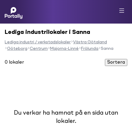
Lediga industrilokaler i Sanna
Lediga industri / verkstadslokaler
Västra Götaland
Göteborg
Centrum
Majorna-Linné
Frölunda
Sanna
0
lokaler
Sortera
Du verkar ha hamnat på en sida utan
lokaler.