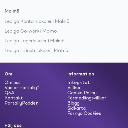
Malmö
Lediga
Kontorslokaler
i
Malmö
Lediga
Co-work
i
Malmö
Lediga
Lagerlokaler
i
Malmö
Lediga
Industrilokaler
i
Malmö
Om
Information
Om oss
Integritet
Vad är Portally?
Villkor
Q&A
Cookie Policy
Kontakt
Förmedlingsvillkor
PortallyPodden
Blogg
Sidkarta
Förnya Cookies
Följ oss