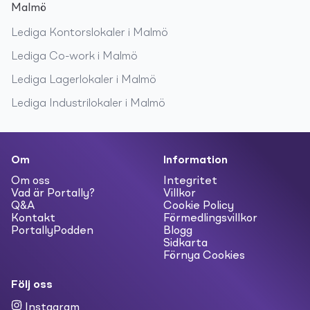
Malmö
Lediga
Kontorslokaler
i
Malmö
Lediga
Co-work
i
Malmö
Lediga
Lagerlokaler
i
Malmö
Lediga
Industrilokaler
i
Malmö
Om
Information
Om oss
Integritet
Vad är Portally?
Villkor
Q&A
Cookie Policy
Kontakt
Förmedlingsvillkor
PortallyPodden
Blogg
Sidkarta
Förnya Cookies
Följ oss
Instagram