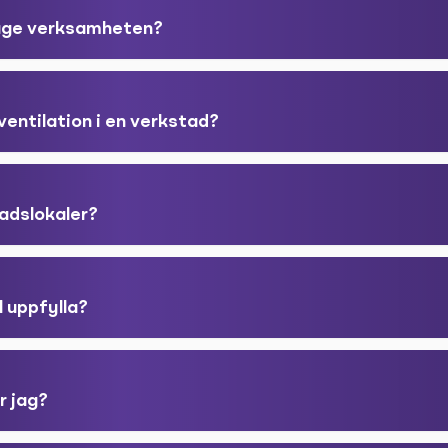
läge verksamheten?
ventilation i en verkstad?
adslokaler?
l uppfylla?
r jag?