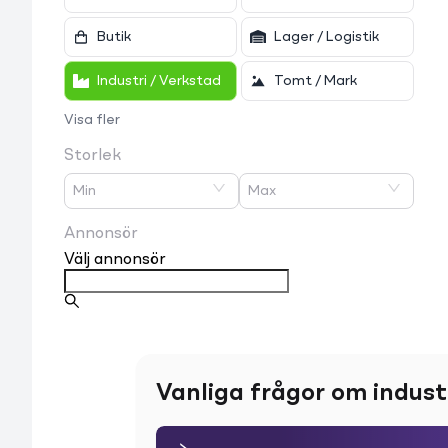
Butik
Lager / Logistik
Industri / Verkstad
Tomt / Mark
Visa fler
Storlek
Min
Max
Annonsör
Välj annonsör
Vanliga frågor om indust