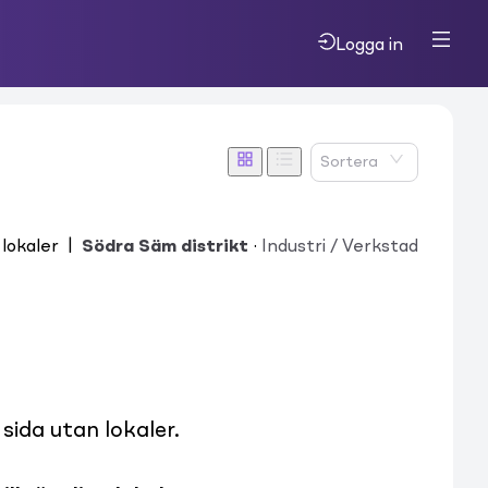
Logga in
Sortera
lokaler
|
Södra Säm distrikt
·
Industri / Verkstad
ida utan lokaler.