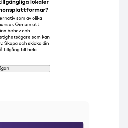
illgängliga lokaler
nnonsplattformar?
rnativ som av olika
nnonser. Genom att
dina behov och
astighetsägare som kan
v. Skapa och skicka din
tillgång till hela
ågan