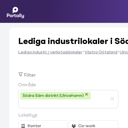
Lediga industrilokaler i Sö
Lediga industri / verkstadslokaler
Västra Götaland
Ulr
Filter
Område
Södra Säm distrikt (Ulricehamn)
Lokaltyp
Kontor
Co-work