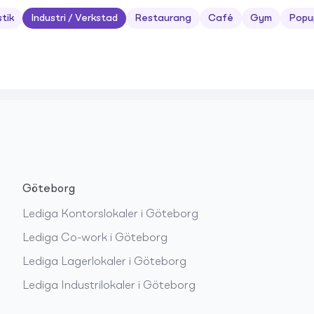
stik
Industri / Verkstad
Restaurang
Café
Gym
Popu
Göteborg
Lediga
Kontorslokaler
i
Göteborg
Lediga
Co-work
i
Göteborg
Lediga
Lagerlokaler
i
Göteborg
Lediga
Industrilokaler
i
Göteborg