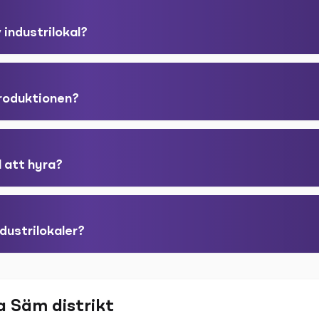
 industrilokal?
produktionen?
l att hyra?
dustrilokaler?
a Säm distrikt