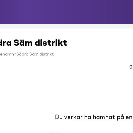
dra Säm distrikt
icehamn
Södra Säm distrikt
0
Du verkar ha hamnat på en s