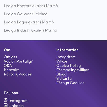
Lediga
Kontorslokaler
i
Malmö
Lediga
Co-work
i
Malmö
Lediga
Lagerlokaler
i
Malmö
Lediga
Industrilokaler
i
Malmö
Om
Information
Om oss
Integritet
Vad är Portally?
Villkor
Q&A
Cookie Policy
Kontakt
Förmedlingsvillkor
PortallyPodden
Blogg
Sidkarta
Förnya Cookies
Följ oss
Instagram
Linkedin