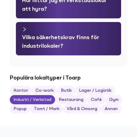
Hur hittar jag en verkstadslokal
att hyra?
Vilka säkerhetskrav finns för
industrilokaler?
Populära lokaltyper i Toarp
Kontor
Co-work
Butik
Lager / Logistik
Industri / Verkstad
Restaurang
Café
Gym
Popup
Tomt / Mark
Vård & Omsorg
Annan