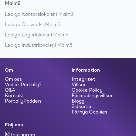
Malmö
Lediga
Kontorslokaler
i
Malmö
Lediga
Co-work
i
Malmö
Lediga
Lagerlokaler
i
Malmö
Lediga
Industrilokaler
i
Malmö
Om
Information
Om oss
Integritet
Vad är Portally?
Villkor
Q&A
Cookie Policy
Kontakt
Förmedlingsvillkor
PortallyPodden
Blogg
Sidkarta
Förnya Cookies
Följ oss
Instagram