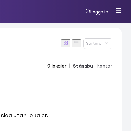
Logga in
Sortera
0
lokaler
|
Stångby
·
Kontor
ida utan lokaler.