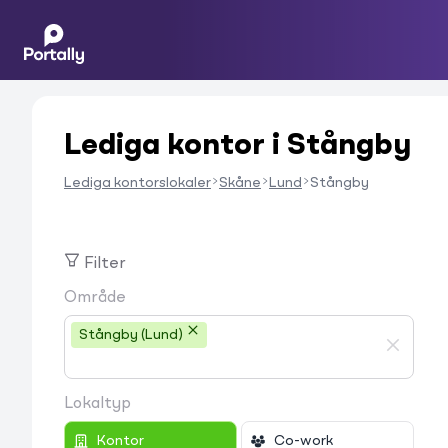
Lediga kontor i Stångby
Lediga kontorslokaler
Skåne
Lund
Stångby
Filter
Område
Stångby (Lund)
Lokaltyp
Kontor
Co-work