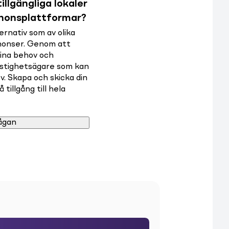
illgängliga lokaler
nnonsplattformar?
rnativ som av olika
nnonser. Genom att
dina behov och
astighetsägare som kan
v. Skapa och skicka din
tillgång till hela
ågan