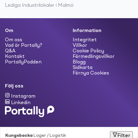
Lediga
Industrilokaler
i
Malmö
Om
Information
Om oss
Integritet
Vad är Portally?
Villkor
Q&A
Cookie Policy
Kontakt
Förmedlingsvillkor
PortallyPodden
Blogg
Sidkarta
Förnya Cookies
Följ oss
Instagram
Linkedin
Kungsbacka
·
Lager / Logistik
Filter