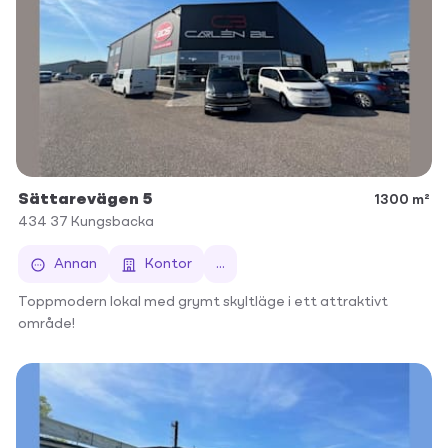
Sättarevägen 5
1300 m²
434 37
Kungsbacka
Annan
Kontor
...
Toppmodern lokal med grymt skyltläge i ett attraktivt
område!