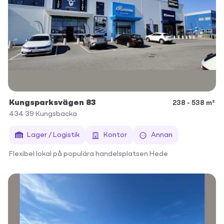
Kungsparksvägen 83
238 - 538 m²
434 39
Kungsbacka
Lager / Logistik
Kontor
Annan
Flexibel lokal på populära handelsplatsen Hede