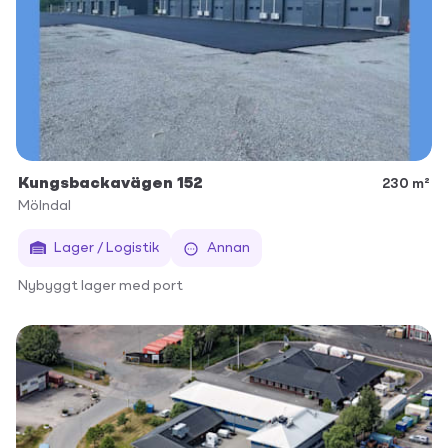
Kungsbackavägen 152
230 m²
Mölndal
Lager / Logistik
Annan
Nybyggt lager med port