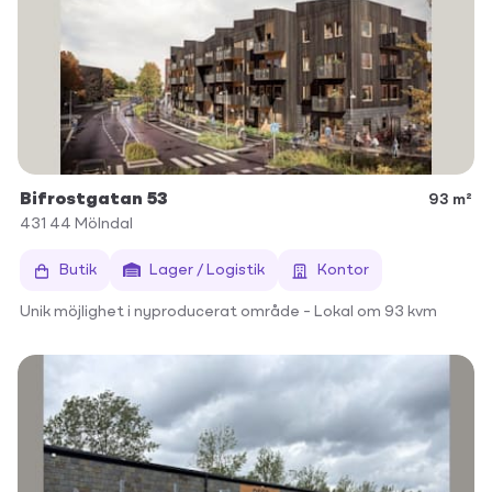
Bifrostgatan 53
93 m²
431 44
Mölndal
Butik
Lager / Logistik
Kontor
Unik möjlighet i nyproducerat område – Lokal om 93 kvm