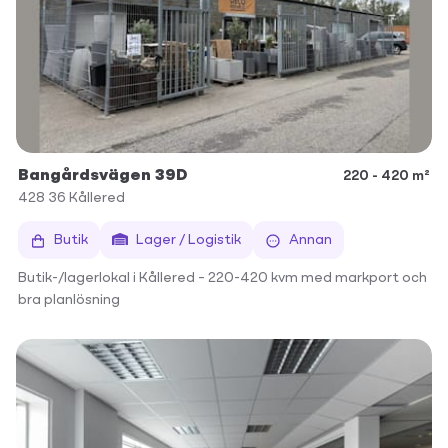
Bangårdsvägen 39D
220 - 420 m²
428 36
Kållered
Butik
Lager / Logistik
Annan
Butik-/lagerlokal i Kållered – 220-420 kvm med markport och
bra planlösning