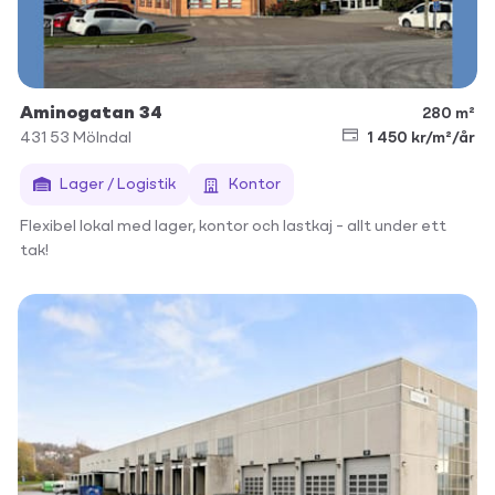
Aminogatan 34
280 m²
431 53
Mölndal
1 450 kr/m²/år
Lager / Logistik
Kontor
Flexibel lokal med lager, kontor och lastkaj – allt under ett
tak!