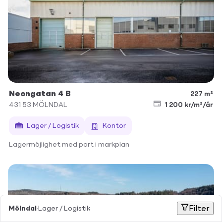
Neongatan 4 B
227 m²
431 53
MÖLNDAL
1 200 kr/m²/år
Lager / Logistik
Kontor
Lagermöjlighet med port i markplan
Mölndal
·
Lager / Logistik
Filter