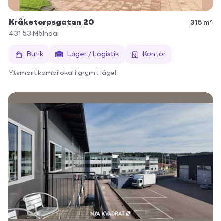
Kråketorpsgatan 20
315 m²
431 53
Mölndal
Butik
Lager / Logistik
Kontor
Ytsmart kombilokal i grymt läge!