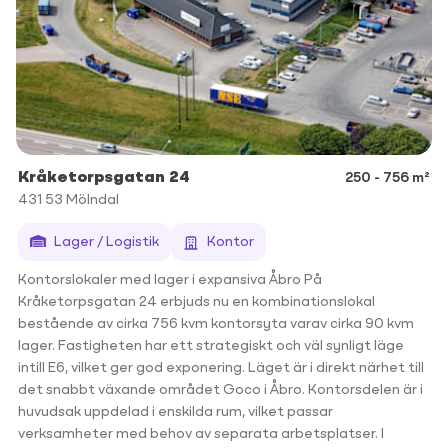
Kråketorpsgatan 24
250 - 756 m²
431 53
Mölndal
Lager / Logistik
Kontor
Kontorslokaler med lager i expansiva Åbro På
Kråketorpsgatan 24 erbjuds nu en kombinationslokal
bestående av cirka 756 kvm kontorsyta varav cirka 90 kvm
lager. Fastigheten har ett strategiskt och väl synligt läge
intill E6, vilket ger god exponering. Läget är i direkt närhet till
det snabbt växande området Goco i Åbro. Kontorsdelen är i
huvudsak uppdelad i enskilda rum, vilket passar
verksamheter med behov av separata arbetsplatser. I