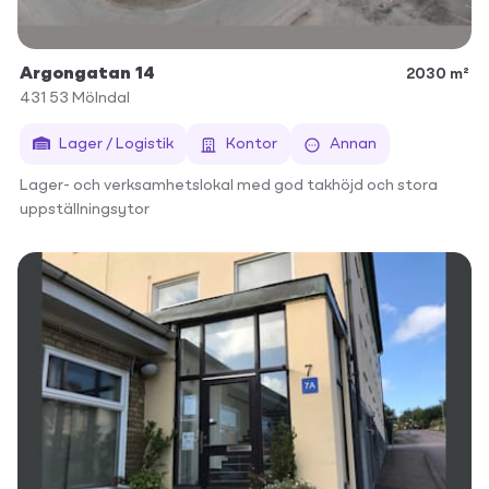
Argongatan 14
2030 m²
431 53
Mölndal
Lager / Logistik
Kontor
Annan
Lager- och verksamhetslokal med god takhöjd och stora
uppställningsytor