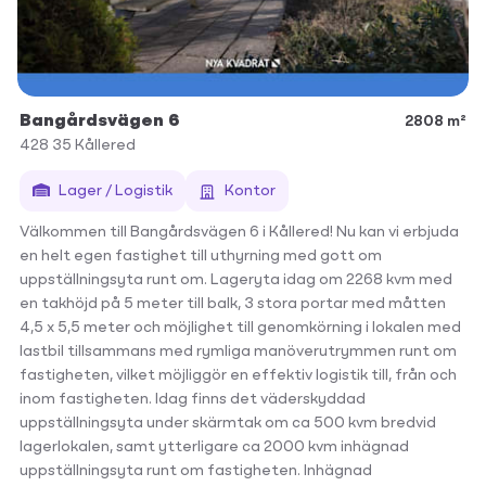
Bangårdsvägen 6
2808 m²
428 35
Kållered
Lager / Logistik
Kontor
Välkommen till Bangårdsvägen 6 i Kållered! Nu kan vi erbjuda
en helt egen fastighet till uthyrning med gott om
uppställningsyta runt om. Lageryta idag om 2268 kvm med
en takhöjd på 5 meter till balk, 3 stora portar med måtten
4,5 x 5,5 meter och möjlighet till genomkörning i lokalen med
lastbil tillsammans med rymliga manöverutrymmen runt om
fastigheten, vilket möjliggör en effektiv logistik till, från och
inom fastigheten. Idag finns det väderskyddad
uppställningsyta under skärmtak om ca 500 kvm bredvid
lagerlokalen, samt ytterligare ca 2000 kvm inhägnad
uppställningsyta runt om fastigheten. Inhägnad