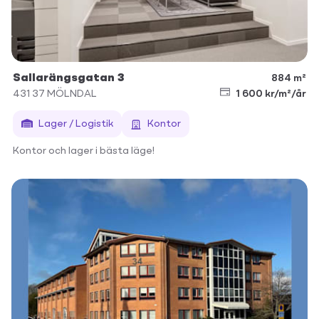
Sallarängsgatan 3
884 m²
431 37
MÖLNDAL
1 600 kr/m²/år
Lager / Logistik
Kontor
Kontor och lager i bästa läge!