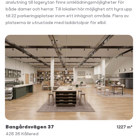
anslutning till lagerytan finns omklädningsmöjligheter för
både damer och herrar. Till lokalen hör möjlighet att hyra upp
till 22 parkeringsplatser inom ett inhägnat område. Flera av
platserna är utrustade med laddstolpar för elbil.
Bangårdsvägen 37
1227 m²
428 36
Kållered