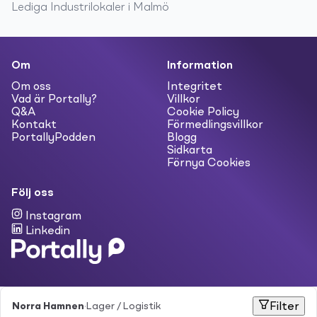
Lediga
Industrilokaler
i
Malmö
Om
Information
Om oss
Integritet
Vad är Portally?
Villkor
Q&A
Cookie Policy
Kontakt
Förmedlingsvillkor
PortallyPodden
Blogg
Sidkarta
Förnya Cookies
Följ oss
Instagram
Linkedin
Norra Hamnen
·
Lager / Logistik
Filter