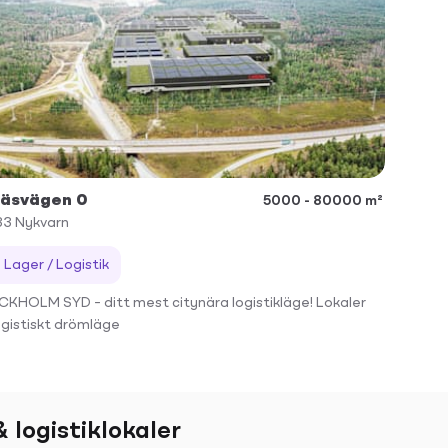
äsvägen 0
5000 - 80000 m²
33
Nykvarn
Lager / Logistik
KHOLM SYD – ditt mest citynära logistikläge! Lokaler
ogistiskt drömläge
 logistiklokaler