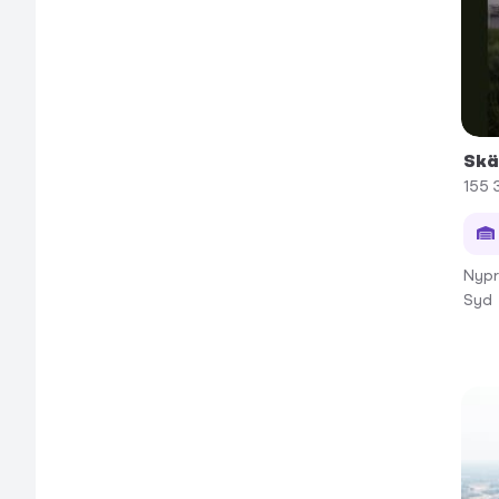
Skä
155 
Nypr
Syd