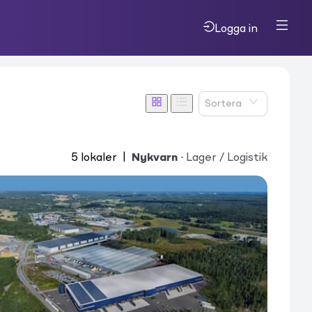
Logga in
Sortera
5
lokaler
|
Nykvarn
·
Lager / Logistik