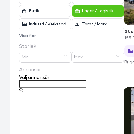
Butik
Lager / Logistik
Industri / Verkstad
Tomt / Mark
Sto
Visa fler
155 
Storlek
Min
Max
Bygg
Annonsör
Välj annonsör