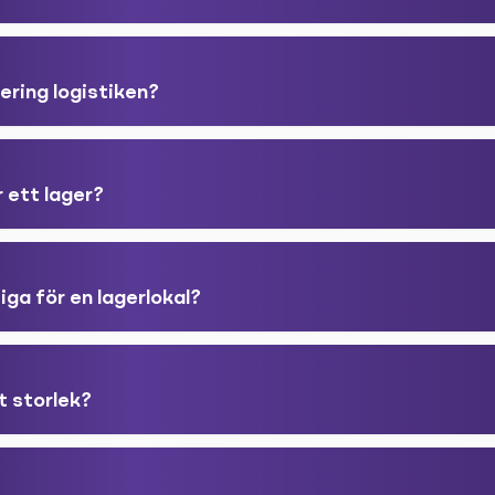
ering logistiken?
r ett lager?
iga för en lagerlokal?
t storlek?