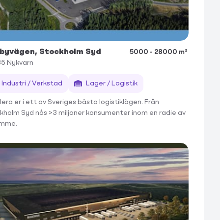
byvägen, Stockholm Syd
5000 - 28000 m²
35
Nykvarn
Industri / Verkstad
Lager / Logistik
era er i ett av Sveriges bästa logistiklägen. Från
kholm Syd nås >3 miljoner konsumenter inom en radie av
timme.