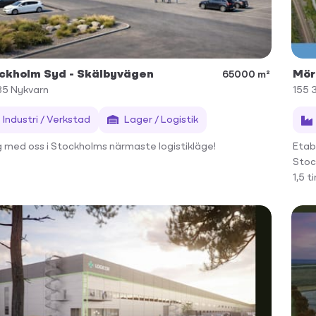
ckholm Syd - Skälbyvägen
Mör
65000 m²
35
Nykvarn
155 
Industri / Verkstad
Lager / Logistik
 med oss i Stockholms närmaste logistikläge!
Etabl
Stoc
1,5 