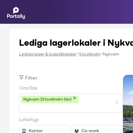
Lediga lagerlokaler i Nykva
Lediga lager & logistiklokaler
Stockholm
Nykvarn
Filter
Område
Nykvarn (Stockholm län)
Lokaltyp
Kontor
Co-work