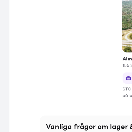
Alm
155 
STOC
på l
Vanliga frågor om lager &