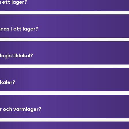
 ett lager?
nas i ett lager?
 logistiklokal?
okaler?
er och varmlager?