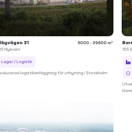
lbyvägen 31
Bor
5000 - 39600 m²
35
Nykvarn
155 
Lager / Logistik
oducerad logistikanläggning för uthyrning i Stockholm
Utve
lösni