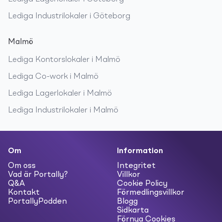
Lediga
Industrilokaler
i
Göteborg
Malmö
Lediga
Kontorslokaler
i
Malmö
Lediga
Co-work
i
Malmö
Lediga
Lagerlokaler
i
Malmö
Lediga
Industrilokaler
i
Malmö
Om
Information
Om oss
Integritet
Vad är Portally?
Villkor
Q&A
Cookie Policy
Kontakt
Förmedlingsvillkor
PortallyPodden
Blogg
Sidkarta
Förnya Cookies