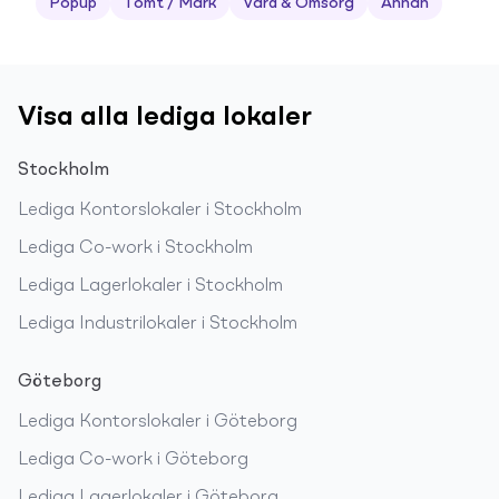
Popup
Tomt / Mark
Vård & Omsorg
Annan
Visa alla lediga lokaler
Stockholm
Lediga
Kontorslokaler
i
Stockholm
Lediga
Co-work
i
Stockholm
Lediga
Lagerlokaler
i
Stockholm
Lediga
Industrilokaler
i
Stockholm
Göteborg
Lediga
Kontorslokaler
i
Göteborg
Lediga
Co-work
i
Göteborg
Lediga
Lagerlokaler
i
Göteborg