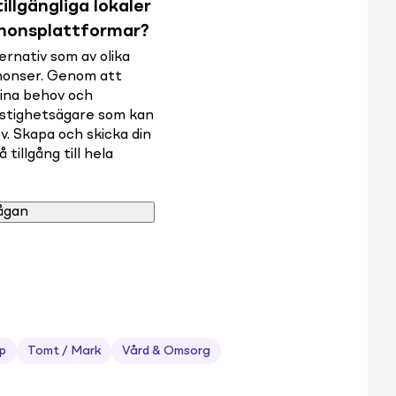
illgängliga lokaler
nnonsplattformar?
rnativ som av olika
nnonser. Genom att
dina behov och
astighetsägare som kan
v. Skapa och skicka din
tillgång till hela
ågan
p
Tomt / Mark
Vård & Omsorg