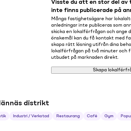
Visste du att en stor del av t
inte finns publicerade på a
Många fastighetsägare har lokalalte
anledningar inte publiceras som a
skicka en lokalförfrågan och ange 
önskemål kan du få kontakt med f
skapa rätt lösning utifrån dina beho
lokalförfrågan på två minuter och få 
utbudet på marknaden direkt.
Skapa lokalförfr
lännäs distrikt
stik
Industri / Verkstad
Restaurang
Café
Gym
Popu