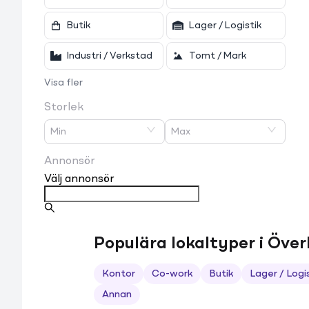
Butik
Lager / Logistik
Industri / Verkstad
Tomt / Mark
Visa fler
Storlek
Min
Max
Annonsör
Välj annonsör
Populära lokaltyper i Över
Kontor
Co-work
Butik
Lager / Logi
Annan