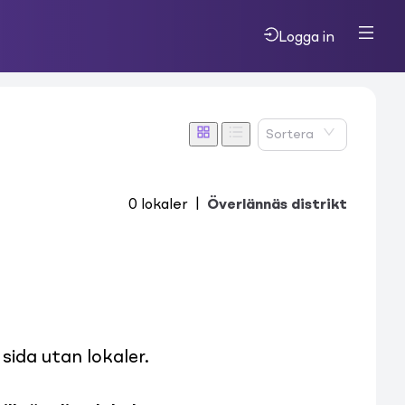
Logga in
Sortera
0
lokaler
|
Överlännäs distrikt
ida utan lokaler.