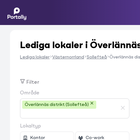
Lediga lokaler i Överlännäs
Lediga lokaler
Västernorrland
Sollefteå
Överlännäs dis
Filter
Område
Överlännäs distrikt (Sollefteå)
Lokaltyp
Kontor
Co-work