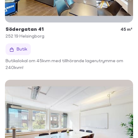
Södergatan 41
45 m²
252 19
Helsingborg
Butik
Butikslokal om 45kvm med tillhörande lagerutrymme om
240kvm!