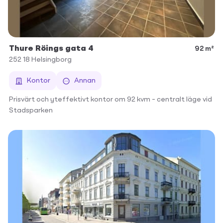
Thure Röings gata 4
92 m²
252 18
Helsingborg
Kontor
Annan
Prisvärt och yteffektivt kontor om 92 kvm – centralt läge vid
Stadsparken