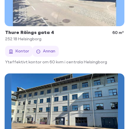
Thure Röings gata 4
60 m²
252 18
Helsingborg
Kontor
Annan
Yteffektivt kontor om 60 kvm i centrala Helsingborg