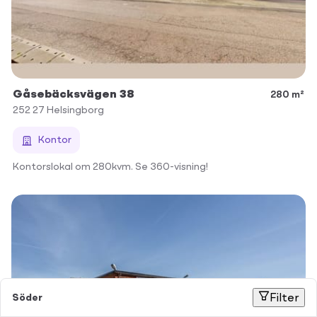
Gåsebäcksvägen 38
280 m²
252 27
Helsingborg
Kontor
Kontorslokal om 280kvm. Se 360-visning!
Söder
Filter