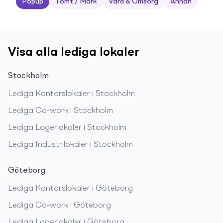
Popup
Tomt / Mark
Vård & Omsorg
Annan
Visa alla lediga lokaler
Stockholm
Lediga
Kontorslokaler
i
Stockholm
Lediga
Co-work
i
Stockholm
Lediga
Lagerlokaler
i
Stockholm
Lediga
Industrilokaler
i
Stockholm
Göteborg
Lediga
Kontorslokaler
i
Göteborg
Lediga
Co-work
i
Göteborg
Lediga
Lagerlokaler
i
Göteborg