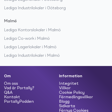
Lediga
Industrilokaler
i
Göteborg
Malmö
Lediga
Kontorslokaler
i
Malmö
Lediga
Co-work
i
Malmö
Lediga
Lagerlokaler
i
Malmö
Lediga
Industrilokaler
i
Malmö
Om
Information
Om oss
Integritet
Vad är Portally?
Villkor
Q&A
Cookie Policy
Kontakt
Förmedlingsvillkor
PortallyPodden
Blogg
Sidkarta
Förnya Cookies