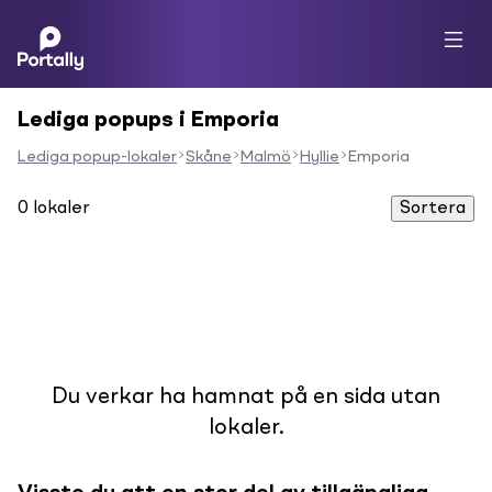
Lediga popups i Emporia
Lediga popup-lokaler
Skåne
Malmö
Hyllie
Emporia
0
lokaler
Sortera
Du verkar ha hamnat på en sida utan
lokaler.