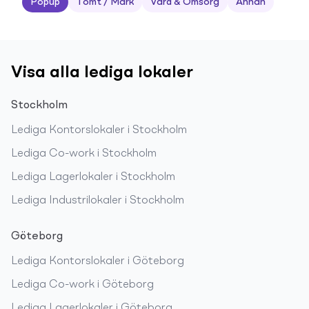
Popup
Tomt / Mark
Vård & Omsorg
Annan
Visa alla lediga lokaler
Stockholm
Lediga
Kontorslokaler
i
Stockholm
Lediga
Co-work
i
Stockholm
Lediga
Lagerlokaler
i
Stockholm
Lediga
Industrilokaler
i
Stockholm
Göteborg
Lediga
Kontorslokaler
i
Göteborg
Lediga
Co-work
i
Göteborg
Lediga
Lagerlokaler
i
Göteborg