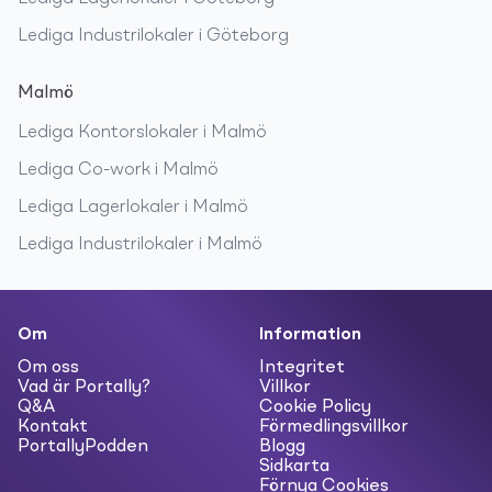
Lediga
Industrilokaler
i
Göteborg
Malmö
Lediga
Kontorslokaler
i
Malmö
Lediga
Co-work
i
Malmö
Lediga
Lagerlokaler
i
Malmö
Lediga
Industrilokaler
i
Malmö
Om
Information
Om oss
Integritet
Vad är Portally?
Villkor
Q&A
Cookie Policy
Kontakt
Förmedlingsvillkor
PortallyPodden
Blogg
Sidkarta
Förnya Cookies