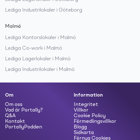
Lediga
Industrilokaler
i
Göteborg
Malmö
Lediga
Kontorslokaler
i
Malmö
Lediga
Co-work
i
Malmö
Lediga
Lagerlokaler
i
Malmö
Lediga
Industrilokaler
i
Malmö
Om
Information
Om oss
Integritet
Vad är Portally?
Villkor
Q&A
Cookie Policy
Kontakt
Förmedlingsvillkor
PortallyPodden
Blogg
Sidkarta
Förnya Cookies