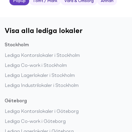
Popup
Tomt / Mark
Vård & Omsorg
Annan
Visa alla lediga lokaler
Stockholm
Lediga
Kontorslokaler
i
Stockholm
Lediga
Co-work
i
Stockholm
Lediga
Lagerlokaler
i
Stockholm
Lediga
Industrilokaler
i
Stockholm
Göteborg
Lediga
Kontorslokaler
i
Göteborg
Lediga
Co-work
i
Göteborg
Lediga
Lagerlokaler
i
Göteborg