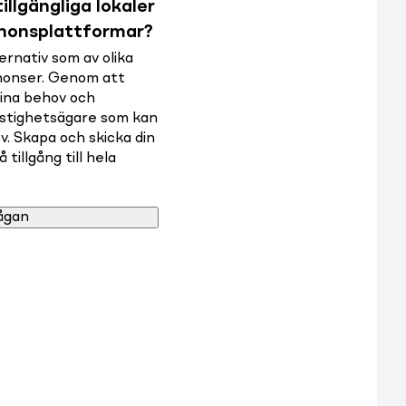
illgängliga lokaler
nnonsplattformar?
rnativ som av olika
nnonser. Genom att
dina behov och
astighetsägare som kan
v. Skapa och skicka din
tillgång till hela
ågan