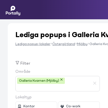
Lediga popups i Galleria 
Lediga popup-lokaler
Östergötland
Mjölby
Galleria Kv
Filter
Område
Galleria Kvarnen (Mjölby)
Lokaltyp
Kontor
Co-work