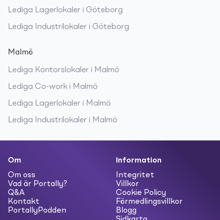
Lediga
Lagerlokaler
i
Göteborg
Lediga
Industrilokaler
i
Göteborg
Malmö
Lediga
Kontorslokaler
i
Malmö
Lediga
Co-work
i
Malmö
Lediga
Lagerlokaler
i
Malmö
Lediga
Industrilokaler
i
Malmö
Om
Information
Om oss
Integritet
Vad är Portally?
Villkor
Q&A
Cookie Policy
Kontakt
Förmedlingsvillkor
PortallyPodden
Blogg
Sidkarta